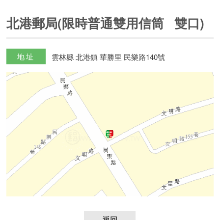
北港郵局(限時普通雙用信筒 雙口)
地址
雲林縣 北港鎮 華勝里 民樂路140號