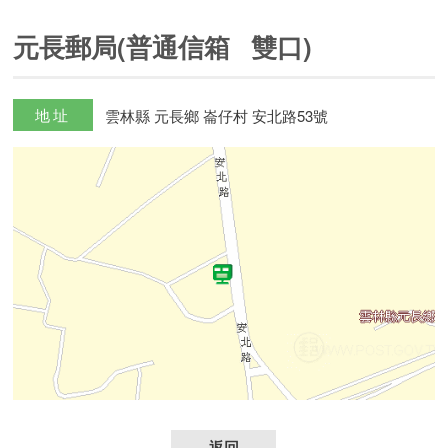
元長郵局(普通信箱 雙口)
地址
雲林縣 元長鄉 崙仔村 安北路53號