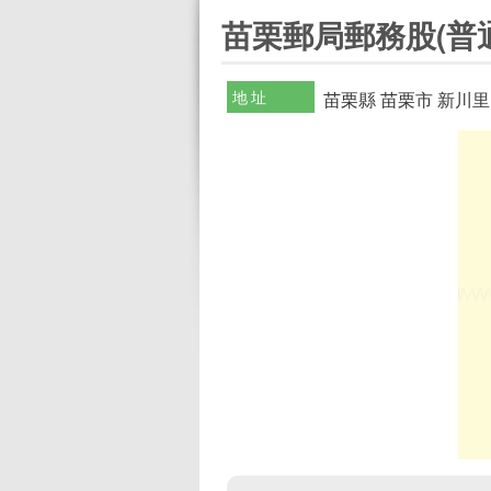
:::
苗栗郵局郵務股(普
地址
苗栗縣 苗栗市 新川里