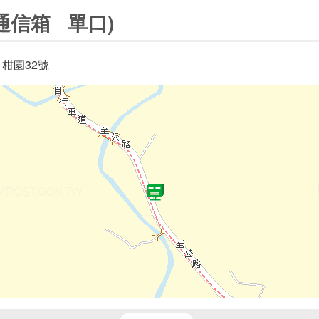
通信箱 單口)
 柑園32號