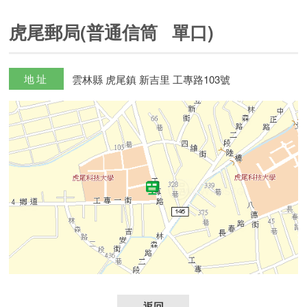
虎尾郵局(普通信筒 單口)
地址
雲林縣 虎尾鎮 新吉里 工專路103號