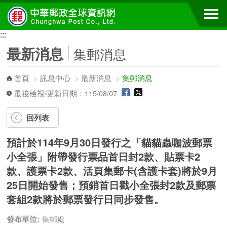
跳到主要內容區塊
:::
:::
最新消息
集郵消息
首頁
>
訊息中心
>
最新消息
>
集郵消息
最後檢視/更新日期：115/08/07
回列表
預計於114年9月30日發行之「貓貓蟲咖波郵票
小全張」附帶發行票品首日封2款、貼票卡2
款、護票卡2款、活頁集郵卡(含護卡套)將於9月
25日開始發售；預銷首日戳小全張封2款及郵票
套組2款將於郵票發行日同步發售。
發布單位:
集郵處