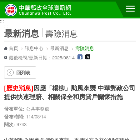
跳到主要內容區塊
:::
:::
最新消息
壽險消息
首頁
>
訊息中心
>
最新消息
>
壽險消息
最後檢視/更新日期：2025/08/14
回列表
[歷史消息]
因應「楊柳」颱風來襲 中華郵政公司
提供快速理賠、相關保全和房貸戶關懷措施
發布單位:
公共事務處
發布時間:
114/08/14
閱次:
9743
中華郵政為因應楊柳颱風來襲，秉持以客為尊的關懷精神，