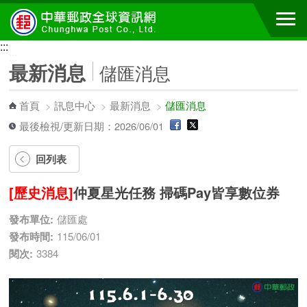
跳到主要內容區塊
:::
:::
最新消息
儲匯消息
首頁
>
訊息中心
>
最新消息
>
儲匯消息
最後檢視/更新日期：2026/06/01
回列表
[歷史消息]
仲夏星光任務 掃碼Pay皆享數位券
發布單位:
儲匯處
發布時間:
115/06/01
閱次:
3384