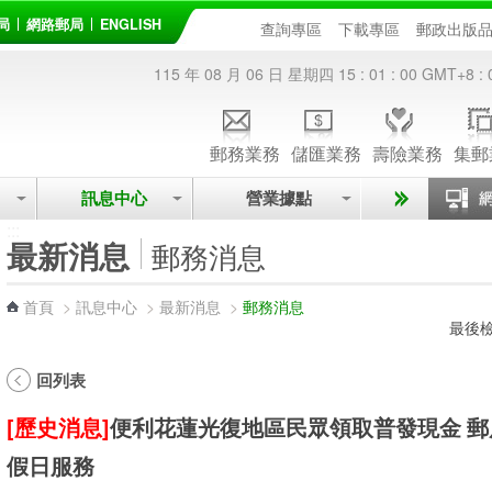
局
網路郵局
ENGLISH
查詢專區
下載專區
郵政出版
115 年 08 月 06 日 星期四
15 : 01 : 00
GMT+8 : 
郵務業務
儲匯業務
壽險業務
集郵
訊息中心
營業據點
:::
最新消息
郵務消息
首頁
>
訊息中心
>
最新消息
>
郵務消息
最後檢
回列表
[歷史消息]
便利花蓮光復地區民眾領取普發現金 郵
假日服務