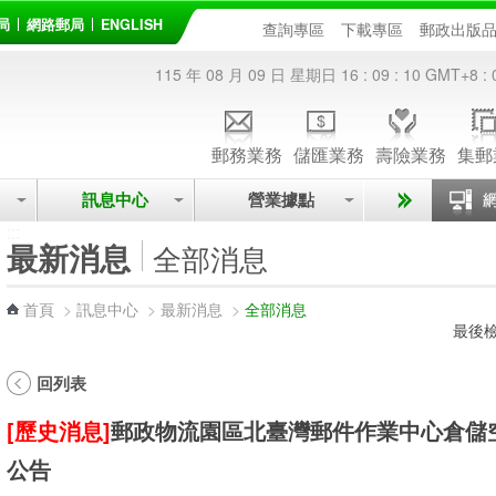
局
網路郵局
ENGLISH
查詢專區
下載專區
郵政出版
115 年 08 月 09 日 星期日
16 : 09 : 10
GMT+8 : 
郵務業務
儲匯業務
壽險業務
集郵
訊息中心
營業據點
:::
最新消息
全部消息
首頁
>
訊息中心
>
最新消息
>
全部消息
最後檢
回列表
[歷史消息]
郵政物流園區北臺灣郵件作業中心倉儲空
公告