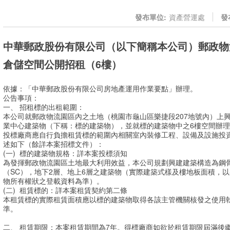
發布單位:
資產營運處
發
中華郵政股份有限公司（以下簡稱本公司）郵政物
倉儲空間公開招租（6樓）
依據：「中華郵政股份有限公司房地產運用作業要點」辦理。
公告事項：
一、 招租標的出租範圍：
本公司就郵政物流園區內之土地（桃園市龜山區樂捷段207地號內）上
業中心建築物（下稱：標的建築物），並就標的建築物中之6樓空間辦
投標廠商應自行負擔租賃標的範圍內相關室內裝修工程、設備及設施投
述如下（餘詳本案招標文件）：
(一)
標的建築物規格：詳本案投標須知
為發揮郵政物流園區土地最大利用效益，本公司規劃興建建築構造為鋼骨
（SC），地下2層、地上6層之建築物（實際建築式樣及樓地板面積，
物所有權狀之登載資料為準）。
(二)
租賃標的：詳本案租賃契約第二條
本租賃標的實際租賃面積應以標的建築物取得各該主管機關核發之使用
準。
二、 租賃期限：本案租賃期間為7年。得標廠商如欲於租賃期限屆滿後