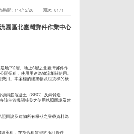
布時間:
114/12/26
閱次:
8171
流園區北臺灣郵件作業中心
興建地下2層、地上6層之北臺灣郵件作
理公開招租，使用用途為物流相關使用。
資費用。本案標的建築物及租賃標的概
加鋼筋混凝土（SRC）及鋼骨造
以各該主管機關核發之使用執照圖說及建
執照圖說及建物所有權狀之登載資料為
繼續承租，在符合租賃契約所訂條件