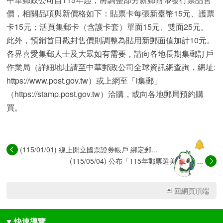
價，相關品項與新價格如下：貼票卡每張新臺幣15元、護票
卡15元；活頁集郵卡（含護卡套）單面15元、雙面25元。
此外，預銷首日戳封售價則調整為貼用新郵面值加計10元。
各界喜愛集郵人士及大眾如有需要，請向各地長期集郵訂戶
作業局（詳細地址請至中華郵政公司全球資訊網查詢，網址:
https://www.post.gov.tw）或上網至「i集郵」
（https://stamp.post.gov.tw）洽購，或向各地郵局預約購
買。
(115/01/01) 線上開立國票證券帳戶 綁定郵...
(115/05/04) 公布「115年郵票選美活動」...
回網頁頂端
▼
快速導覽