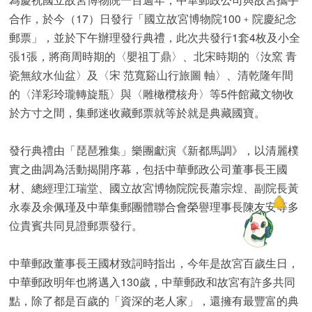
合作，於今（17）日發行「國立故宮博物院100﹢院慶紀念
郵票」，並於下午辦理發行典禮，此次共發行1套4枚及小全
張1張，將商周時期的〈嬰祖丁鼎〉、北宋時期的〈汝窯 青
瓷無紋水仙盆〉及〈宋 范寬谿山行旅圖 軸〉、清乾隆年間
的〈洋彩玲瓏轉旋瓶〉與〈雕橄欖核舟〉等5件館藏文物收
於方寸之間，集郵迷收藏郵票就等於就是典藏國寶。
發行典禮由「琵琶雅集」樂團獻演《新都馬調》，以清麗樸
實之曲調為活動揭開序幕，包括中華郵政公司董事長王國
材、總經理江瑞堂、國立故宮博物院院長蕭宗煌、副院長黃
永泰及余佩瑾及中華集郵團體聯合會榮譽理事長陳友安等多
位貴賓共同見證郵票發行。
中華郵政董事長王國材致詞時指出，今年是故宮百歲生日，
中華郵政明年也將邁入130歲，中華郵政和故宮有許多共同
點，除了都是百歲的「資深的老人家」，還擁有最豐富的典