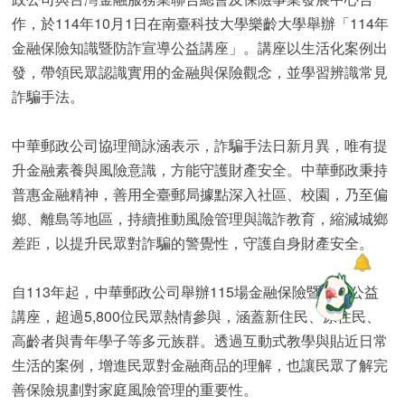
作，於114年10月1日在南臺科技大學樂齡大學舉辦「114年
金融保險知識暨防詐宣導公益講座」。講座以生活化案例出
發，帶領民眾認識實用的金融與保險觀念，並學習辨識常見
詐騙手法。
中華郵政公司協理簡詠涵表示，詐騙手法日新月異，唯有提
升金融素養與風險意識，方能守護財產安全。中華郵政秉持
普惠金融精神，善用全臺郵局據點深入社區、校園，乃至偏
鄉、離島等地區，持續推動風險管理與識詐教育，縮減城鄉
差距，以提升民眾對詐騙的警覺性，守護自身財產安全。
自113年起，中華郵政公司舉辦115場金融保險暨防詐公益
講座，超過5,800位民眾熱情參與，涵蓋新住民、原住民、
高齡者與青年學子等多元族群。透過互動式教學與貼近日常
生活的案例，增進民眾對金融商品的理解，也讓民眾了解完
善保險規劃對家庭風險管理的重要性。