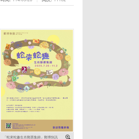
「蛇來蛇趣生肖郵票集錦」郵博快訊