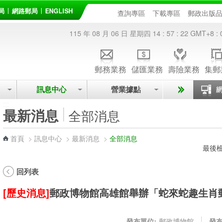
局
網路郵局
ENGLISH
查詢專區
下載專區
郵政出版
115 年 08 月 06 日 星期四
14 : 57 : 22
GMT+8 : 
郵務業務
儲匯業務
壽險業務
集郵
訊息中心
營業據點
:::
最新消息
全部消息
首頁
>
訊息中心
>
最新消息
>
全部消息
最後檢
回列表
[歷史消息]
郵政博物館高雄館舉辦「蛇來蛇趣生肖
發布單位:
郵政博物館
發布