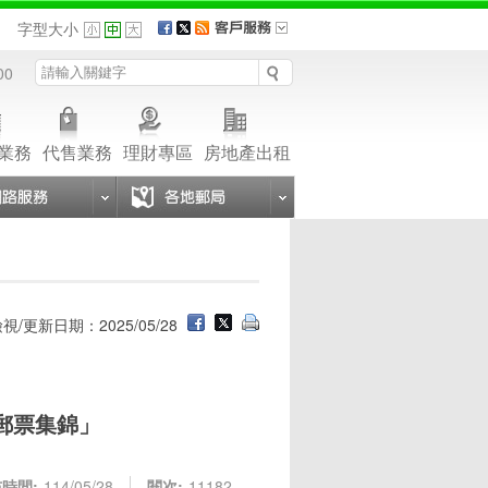
品
字型大小
00
業務
代售業務
理財專區
房地產出租
視/更新日期：2025/05/28
郵票集錦」
時間:
114/05/28
閱次:
11182