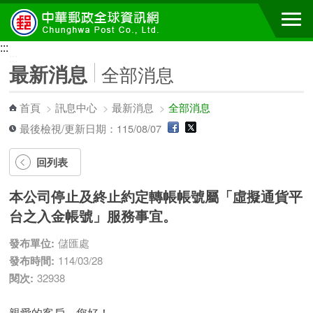
跳到主要內容區塊
:::
:::
最新消息
全部消息
首頁
>
訊息中心
>
最新消息
>
全部消息
最後檢視/更新日期：115/08/07
回列表
本公司停止及終止約定轉帳帳號屬「虛擬通貨平
台之入金帳號」服務事宜。
發布單位:
儲匯處
發布時間:
114/03/28
閱次:
32938
親愛的客戶，您好！