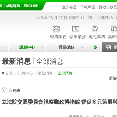
局
網路郵局
ENGLISH
查詢專區
下載專區
郵政出版
115 年 08 月 07 日 星期五
11 : 25 : 11
GMT+8 : 
郵務業務
儲匯業務
壽險業務
集郵
訊息中心
營業據點
:::
最新消息
全部消息
首頁
>
訊息中心
>
最新消息
>
全部消息
最後
回列表
立法院交通委員會視察郵政博物館 督促多元策展
發布單位:
公共事務處
發