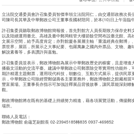
立法院交通委員會許召集委員智傑率領立法院同仁，由交通部政務次長
司陳司長其華及中華郵政公司王董事長國材陪同，於本(10)日上午蒞臨
許召集委員聽取郵政博物館簡報後，首先對館方人員長期致力保存史料
以及陸續運用臺北、高雄及臺中郵局轄管大樓節餘空間布設臺北館、高
文展示空間，給予高度肯定；亦對館廈各展層主軸「重溫經典在郵博」
票世界」展區，所展示之大事紀要、包羅萬象之國內外票品、文物、趣
解說素養等，多表讚許與嘉勉。
許召集委員並表示，郵政博物館為展示中華郵政歷史的櫥窗，且是增進
播藝文活動的交流平臺。建議中華郵政公司郵票除交寄實用性功能外，
期許精選主題郵票，運用現代科技，朝數位、互動方式展示，提供民眾
示，中華郵政公司除經營郵儲壽各主要業務外，郵政博物館之館藏相當
豐富展場。王董事長亦指示可加強詮釋展品背後故事，讓民眾能深刻瞭
觀。
郵政博物館將在既有的基礎上持續努力精進，藉各項展覽活動，傳揚郵
場所。
聯絡人及電話：
郵政博物館 俞蘊芝副館長 02-23945185轉835 0937-469852