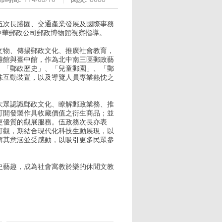
伍次長勝園、交通產業發展及國際事務
中華郵政公司郵政博物館視察指導。
文物、傳揚郵政文化、推廣社會教育，
雄館與臺中館，作為北中南三區郵政藝
、「郵政歷史」、「兒童郵園」、「郵
味互動裝置，以及導覽人員專業熱忱之
大眾認識郵政文化、瞭解郵政業務、推
可開發製作具收藏價值之衍生商品；並
更優質的觀展服務。伍政務次長亦表
可觀，期結合現代化科技生動展現，以
解其意涵並受感動，以吸引更多民眾參
史藝趣，成為社會寓教於樂的休閒文教