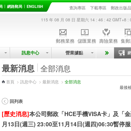
局
網路郵局
ENGLISH
查詢專區
下載專區
郵政出版
115 年 08 月 08 日 星期六
14 : 46 : 42
GMT+8 : 
郵務業務
儲匯業務
壽險業務
集郵
訊息中心
營業據點
:::
最新消息
全部消息
首頁
>
訊息中心
>
最新消息
>
全部消息
最後檢
回列表
[歷史消息]
本公司郵政「HCE手機VISA卡」及「金
月13日(週三) 23:00至11月14日(週四)06:30暫停