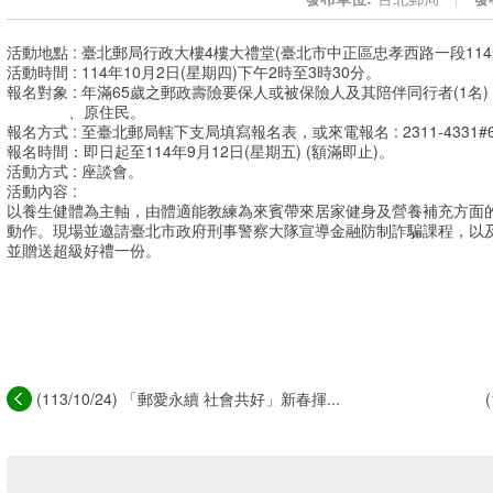
活動地點 : 臺北郵局行政大樓4樓大禮堂(臺北市中正區忠孝西路一段114
活動時間 : 114年10月2日(星期四)下午2時至3時30分。
報名對象 : 年滿65歲之郵政壽險要保人或被保險人及其陪伴同行者(1
、原住民。
報名方式 : 至臺北郵局轄下支局填寫報名表，或來電報名 : 2311-4331#
報名時間：即日起至114年9月12日(星期五) (額滿即止)。
活動方式 : 座談會。
活動內容 :
以養生健體為主軸，由體適能教練為來賓帶來居家健身及營養補充方面
動作。現場並邀請臺北市政府刑事警察大隊宣導金融防制詐騙課程，以
並贈送超級好禮一份。
(113/10/24) 「郵愛永續 社會共好」新春揮...