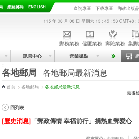
局
網路郵局
ENGLISH
查詢專區
下載專區
郵政出版
115 年 08 月 08 日 星期六
13 : 45 : 53
GMT+8 : 
郵務業務
儲匯業務
壽險業務
集郵
訊息中心
營業據點
:::
各地郵局
各地郵局最新消息
首頁
>
各地郵局
>
各地郵局最新消息
最後檢
回列表
[歷史消息]
「郵政傳情 幸福前行」捐熱血郵愛心
發布單位:
澎湖郵局
發