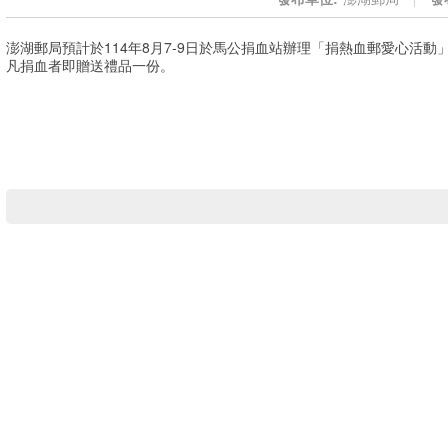
澎湖郵局預計於114年8月7-9日於馬公捐血站辦理「捐熱血郵愛心活
凡捐血者即贈送禮品一份。