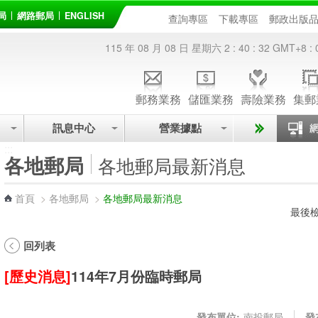
局
網路郵局
ENGLISH
查詢專區
下載專區
郵政出版
115 年 08 月 08 日 星期六
2 : 40 : 32
GMT+8 : 
郵務業務
儲匯業務
壽險業務
集郵
訊息中心
營業據點
:::
各地郵局
各地郵局最新消息
首頁
>
各地郵局
>
各地郵局最新消息
最後檢
回列表
[歷史消息]
114年7月份臨時郵局
發布單位:
南投郵局
發