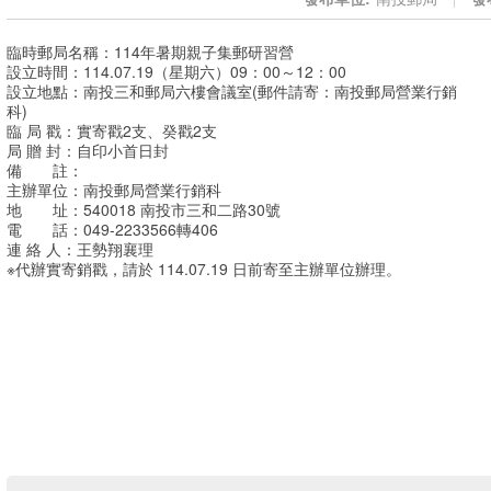
臨時郵局名稱：114年暑期親子集郵研習營
設立時間：114.07.19（星期六）09：00～12：00
設立地點：南投三和郵局六樓會議室(郵件請寄：南投郵局營業行銷
科)
臨 局 戳：實寄戳2支、癸戳2支
局 贈 封：自印小首日封
備 註：
主辦單位：南投郵局營業行銷科
地 址：540018 南投市三和二路30號
電 話：049-2233566轉406
連 絡 人：王勢翔襄理
※代辦實寄銷戳，請於 114.07.19 日前寄至主辦單位辦理。