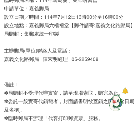
申請單位：嘉義郵局
設立日期╱時間：114年7月12日13時00分至16時00分
設立地點：嘉義郵局六樓禮堂【郵件請寄:嘉義文化路郵局】
局贈封：集郵處統一印製
主辦郵局(單位)聯絡人及電話：
嘉義文化路郵局 陳宏明經理 05-2259408
備註：
✽局贈封不受理代辦實寄，請至現場索取，贈完為止。
✽委託一般實寄代銷戳者，封面請書明欲蓋銷之臨局[含日期
及名稱]。
✽臨時郵局不辦理「代客打印郵資票」服務。