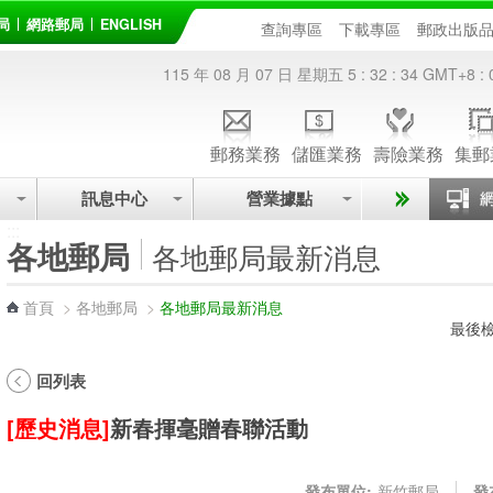
局
網路郵局
ENGLISH
查詢專區
下載專區
郵政出版
115 年 08 月 07 日 星期五
5 : 32 : 35
GMT+8 : 
郵務業務
儲匯業務
壽險業務
集郵
訊息中心
營業據點
:::
各地郵局
各地郵局最新消息
首頁
>
各地郵局
>
各地郵局最新消息
最後檢
回列表
[歷史消息]
新春揮毫贈春聯活動
發布單位:
新竹郵局
發