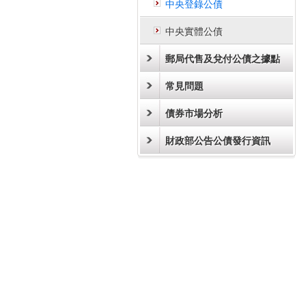
中央登錄公債
中央實體公債
郵局代售及兌付公債之據點
常見問題
債券市場分析
財政部公告公債發行資訊