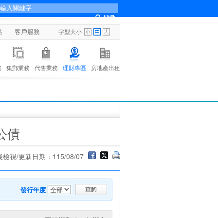
點
客戶服務
字型大小
務
集郵業務
代售業務
理財專區
房地產出租
公債
檢視/更新日期：115/08/07
發行年度