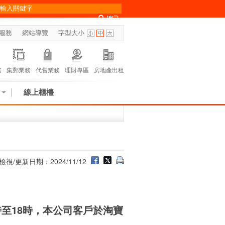
服務
網站導覽
字型大小
務
集郵業務
代售業務
理財專區
房地產出租
線上櫃檯
檢視/更新日期：2024/11/12
16時至18時，本公司客戶於淘寶