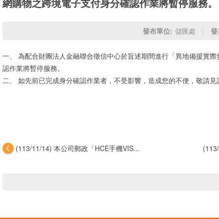
網購物之跨境電子支付身分確認作業將暫停服務。
發布單位:
儲匯處
發
一、
為配合財團法人金融聯合徵信中心於旨述期間進行「異地備援實際
認作業將暫停服務。
二、
如先前已完成身分確認作業者，不受影響，造成您的不便，敬請見
(113/11/14) 本公司郵政「HCE手機VIS...
(11