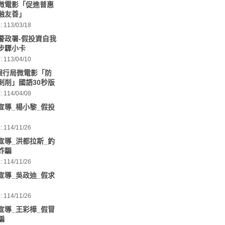
微電影「促進普惠
融友善」
113/03/18
警政署-假投資自我
步驟小卡
113/04/10
年銀行局微電影「防
剝削」國語30秒版
114/04/08
宣導_楊小黎_假投
114/11/26
宣導_洪都拉斯_釣
詐騙
114/11/26
宣導_吳政迪_假求
114/11/26
宣導_王彩樺_假冒
騙