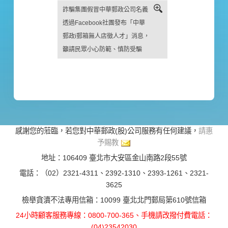
詐騙集團假冒中華郵政公司名義
透過Facebook社團發布「中華
郵政i郵箱無人店徵人才」消息，
籲請民眾小心防範、慎防受騙
感謝您的蒞臨，若您對中華郵政(股)公司服務有任何建議，
請惠
予賜教
地址：106409 臺北市大安區金山南路2段55號
電話：（02）2321-4311、2392-1310、2393-1261、2321-
3625
檢舉貪瀆不法專用信箱：10099 臺北北門郵局第610號信箱
24小時顧客服務專線：0800-700-365、手機請改撥付費電話：
(04)23542030