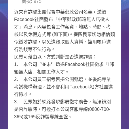
閱次:
975
近來有詐騙集團假冒中華郵政公司名義，透過
Facebook社團發布「中華郵政i郵箱無人店徵人
才」消息，內容包含工作薪資、地點、時間、考
核以及休假方式等 (如下圖)。提醒民眾切勿相信類
似徵才詐騙，以免遭竊取個人資料、盜用帳戶進
行洗錢等不法行為。
民眾可藉由以下方式判斷是否遭遇詐騙：
1.
本公司〝並未〞透過Facebook社團徵求「i郵
箱無人店」相關工作人才。
2.
本公司員工招考皆採公開甄選，並委託專業
考試機構辦理，並不會利用Facebook地方社團進
行徵才。
3.
民眾如於網路發現郵局徵才廣告，無法辨別
是否詐騙時，可撥打本公司客服專線(0800-700-
365)或165反詐騙專線查證。