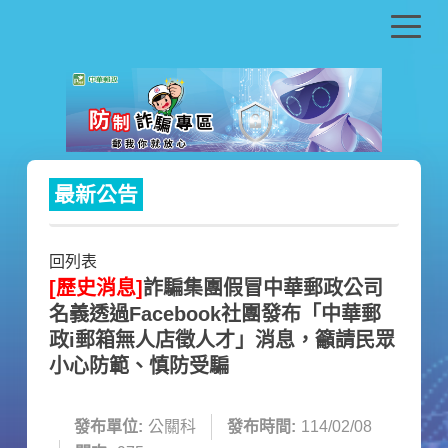
跳
到
主
要
內
容
區
塊
最新公告
回列表
[歷史消息]
詐騙集團假冒中華郵政公司
名義透過Facebook社團發布「中華郵
政i郵箱無人店徵人才」消息，籲請民眾
小心防範、慎防受騙
發布單位:
公關科
發布時間:
114/02/08