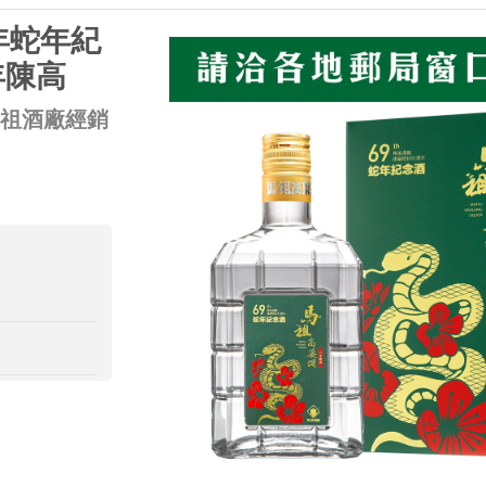
年蛇年紀
年陳高
馬祖酒廠經銷