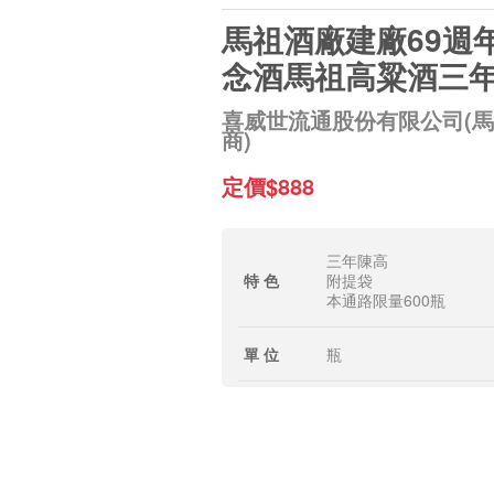
馬祖酒廠建廠69週
念酒馬祖高粱酒三
喜威世流通股份有限公司(
商)
定價$888
三年陳高
特 色
附提袋
本通路限量600瓶
單 位
瓶