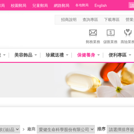
郵局
校園郵局
兒童郵局
網路郵局
各地郵局
English
招商說明
查詢專區
下載專區
營業
郵務業務
儲匯業務
壽險業
表
美容飾品
珍藏送禮
保健養身
便利專區
>
廠商
排序