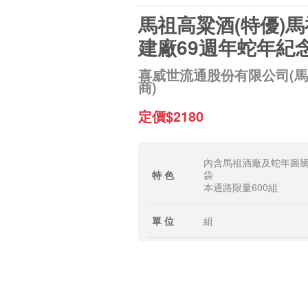
馬祖高粱酒(特優)
建廠69週年蛇年紀
喜威世流通股份有限公司(
商)
定價$2180
內含馬祖酒廠及蛇年圖
特 色
袋
本通路限量600組
單 位
組