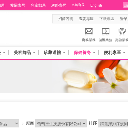
郵局
校園郵局
兒童郵局
網路郵局
各地郵局
English
招商說明
查詢專區
下載專區
營業
郵務業務
儲匯業務
壽險業
表
美容飾品
珍藏送禮
保健養身
便利專區
>
廠商
排序