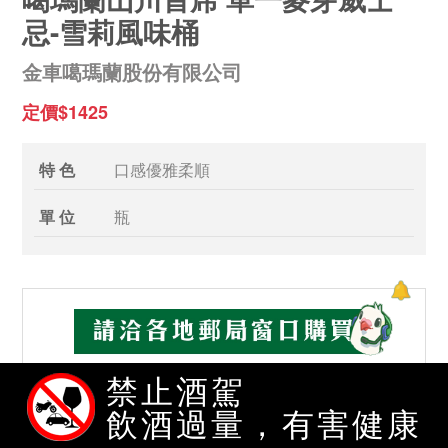
忌-雪莉風味桶
金車噶瑪蘭股份有限公司
定價$1425
特 色
口感優雅柔順
單 位
瓶
禁止酒駕
飲酒過量，有害健康