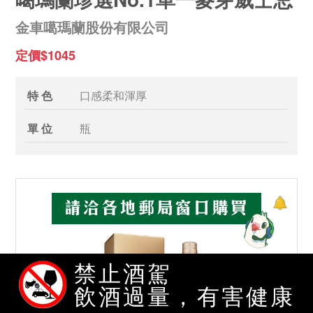
金車噶瑪蘭股份有限公司
定價$1045
特 色
口感柔和渾厚
單 位
瓶
禁止酒駕
飲酒過量，有害健康