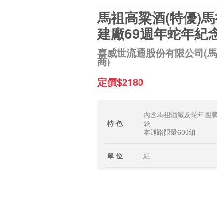
馬祖高粱酒(特優)
建廠69週年蛇年紀
喜威世流通股份有限公司(
商)
定價$2180
內含馬祖酒廠及蛇年圖
特 色
袋
本通路限量600組
單 位
組