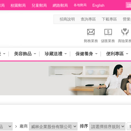
郵局
校園郵局
兒童郵局
網路郵局
各地郵局
English
招商說明
查詢專區
下載專區
營業
郵務業務
儲匯業務
壽險業
表
美容飾品
珍藏送禮
保健養身
便利專區
>
廠商
排序