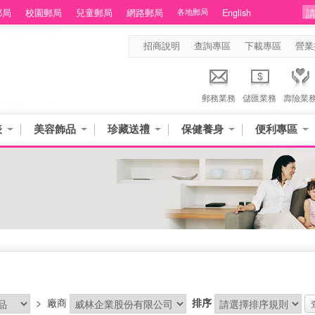
郵局
校園郵局
兒童郵局
網路郵局
各地郵局
English
招商說明
查詢專區
下載專區
營業
郵務業務
儲匯業務
壽險業
表
美容飾品
珍藏送禮
保健養身
便利專區
>
廠商
排序