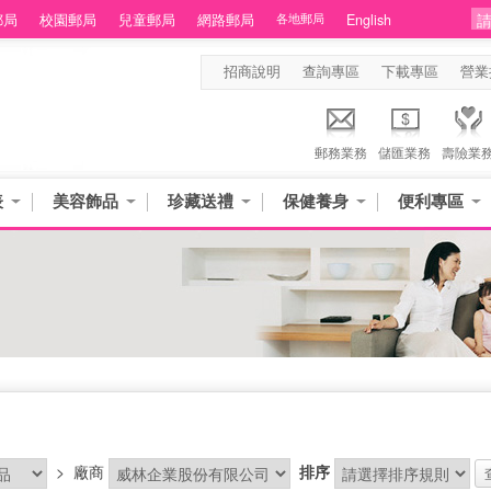
郵局
校園郵局
兒童郵局
網路郵局
各地郵局
English
招商說明
查詢專區
下載專區
營業
郵務業務
儲匯業務
壽險業
表
美容飾品
珍藏送禮
保健養身
便利專區
>
廠商
排序