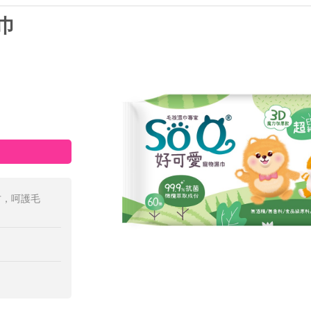
濕巾
方，呵護毛