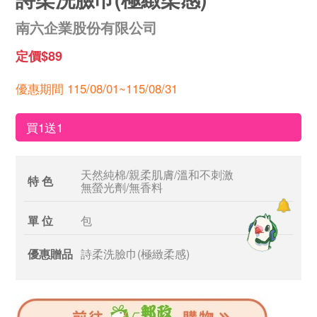
南六企業股份有限公司
定價$89
優惠期間 115/08/01~115/08/31
買1送1
天然純棉/親柔肌膚/溫和不刺激
特 色
無螢光劑/無香料
單 位
包
優惠贈品
詩柔洗臉巾(極緻柔感)