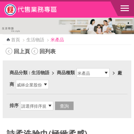
跳到主要內容區塊
首頁
>
生活物語
>
米產品
回上頁
回列表
商品分類
: 生活物語
>
商品種類
>
廠
商
排序
詩柔洗臉巾(極緻柔感)