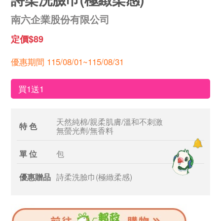
南六企業股份有限公司
定價$89
優惠期間 115/08/01~115/08/31
買1送1
天然純棉/親柔肌膚/溫和不刺激
特 色
無螢光劑/無香料
單 位
包
優惠贈品
詩柔洗臉巾(極緻柔感)