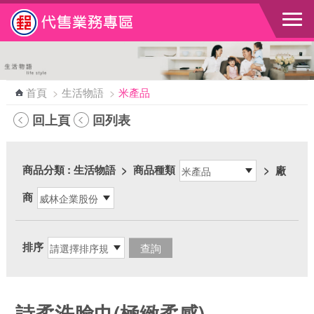
跳到主要內容區塊
首頁
>
生活物語
>
米產品
回上頁
回列表
商品分類
: 生活物語
>
商品種類
>
廠
商
排序
詩柔洗臉巾(極緻柔感)