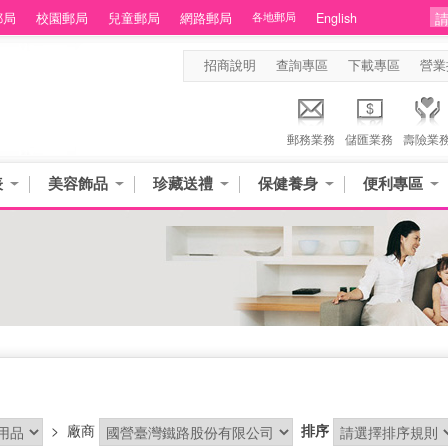
郵局
校園郵局
兒童郵局
網路郵局
各地郵局
English
招商說明
查詢專區
下載專區
營業
郵務業務
儲匯業務
壽險業
表
美容飾品
珍藏送禮
保健養身
便利專區
>
廠商
排序