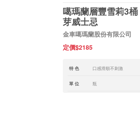
噶瑪蘭層豐雪莉3桶
芽威士忌
金車噶瑪蘭股份有限公司
定價$2185
特 色
口感滑順不刺激
單 位
瓶