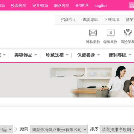
郵局
校園郵局
兒童郵局
網路郵局
各地郵局
English
招商說明
查詢專區
下載專區
營業
郵務業務
儲匯業務
壽險業
表
美容飾品
珍藏送禮
保健養身
便利專區
>
廠商
排序