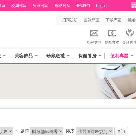
郵局
校園郵局
兒童郵局
網路郵局
各地郵局
English
招商說明
查詢專區
下載專區
營業
郵務業務
儲匯業務
壽險業
表
美容飾品
珍藏送禮
保健養身
便利專區
>
廠商
排序