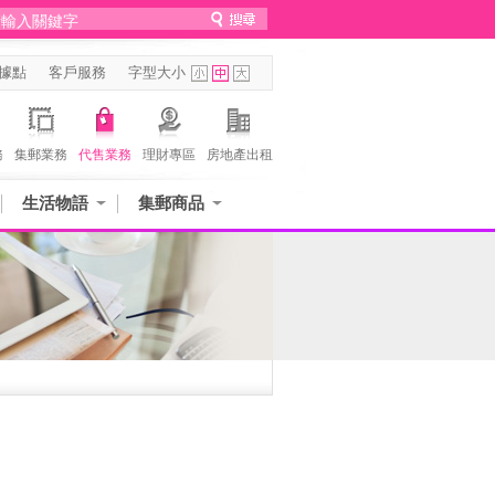
據點
客戶服務
字型大小
務
集郵業務
代售業務
理財專區
房地產出租
生活物語
集郵商品