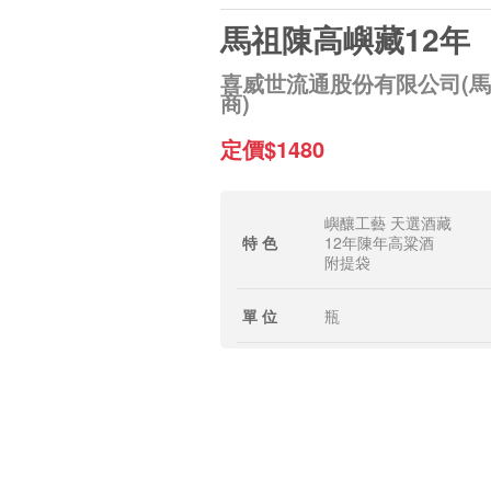
馬祖陳高嶼藏12年
喜威世流通股份有限公司(
商)
定價$1480
嶼釀工藝 天選酒藏
特 色
12年陳年高粱酒
附提袋
單 位
瓶