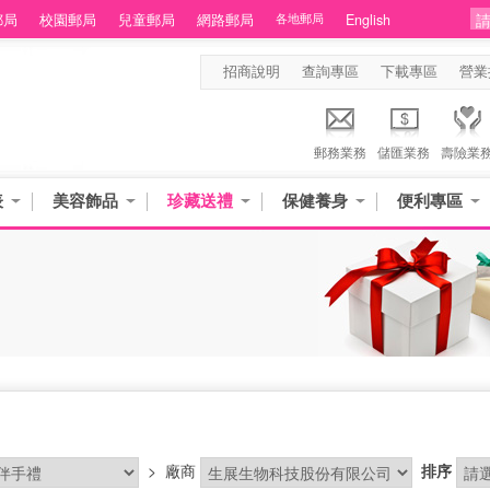
郵局
校園郵局
兒童郵局
網路郵局
各地郵局
English
招商說明
查詢專區
下載專區
營業
郵務業務
儲匯業務
壽險業
表
美容飾品
珍藏送禮
保健養身
便利專區
>
廠商
排序