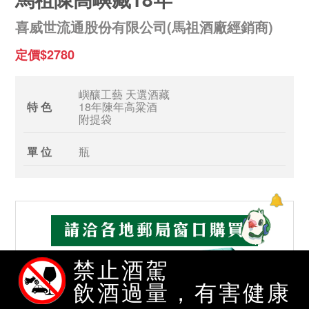
喜威世流通股份有限公司(馬祖酒廠經銷商)
定價$2780
嶼釀工藝 天選酒藏
特 色
18年陳年高粱酒
附提袋
單 位
瓶
禁止酒駕
飲酒過量，有害健康