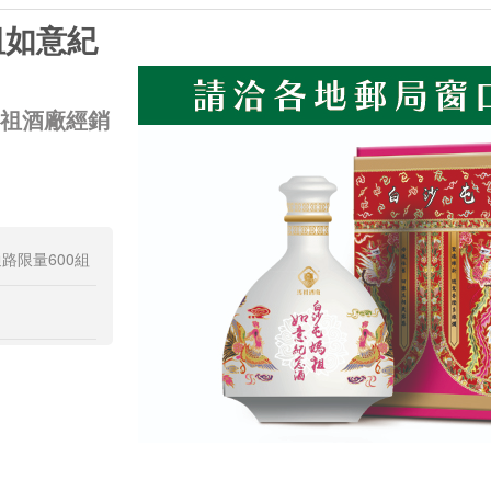
祖如意紀
馬祖酒廠經銷
路限量600組