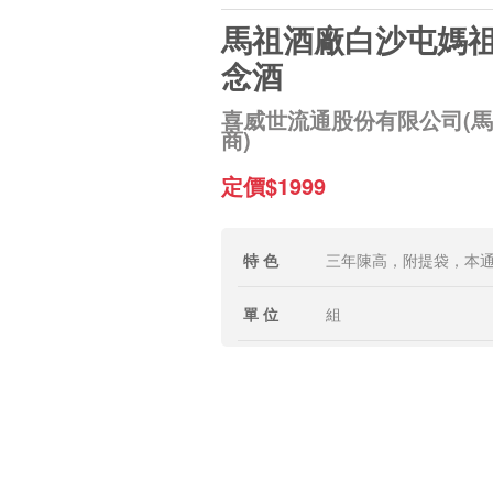
馬祖酒廠白沙屯媽
念酒
喜威世流通股份有限公司(
商)
定價$1999
特 色
三年陳高，附提袋，本通
單 位
組