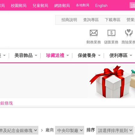
郵局
校園郵局
兒童郵局
網路郵局
各地郵局
English
招商說明
查詢專區
下載專區
營業
郵務業務
儲匯業務
壽險業
表
美容飾品
珍藏送禮
保健養身
便利專區
金銀條塊
>
廠商
排序