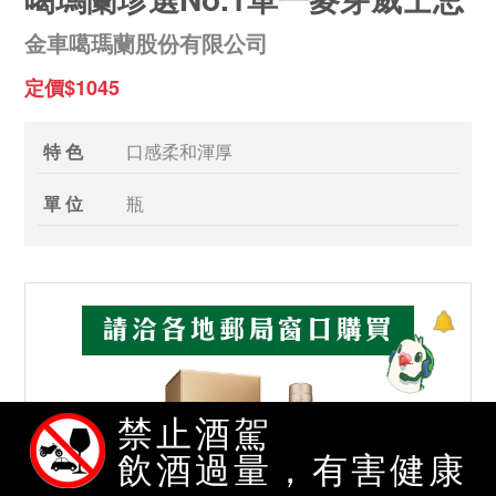
金車噶瑪蘭股份有限公司
定價$1045
特 色
口感柔和渾厚
單 位
瓶
禁止酒駕
飲酒過量，有害健康