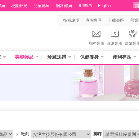
郵局
校園郵局
兒童郵局
網路郵局
各地郵局
English
招商說明
查詢專區
下載專區
營業
郵務業務
儲匯業務
壽險業
表
美容飾品
珍藏送禮
保健養身
便利專區
>
廠商
排序