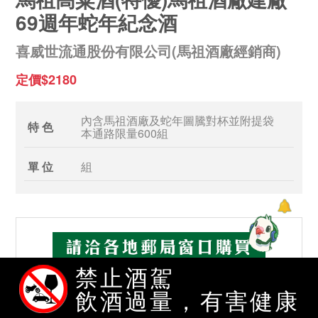
69週年蛇年紀念酒
喜威世流通股份有限公司(馬祖酒廠經銷商)
定價$2180
內含馬祖酒廠及蛇年圖騰對杯並附提袋
特 色
本通路限量600組
單 位
組
禁止酒駕
飲酒過量，有害健康