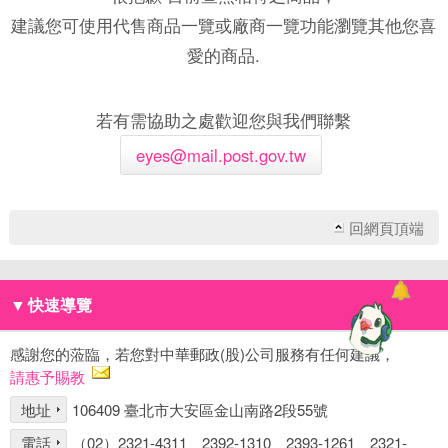
建議您可使用代售商品一覽或廠商一覽功能瀏覽其他您喜
愛的商品.
若有需協助之處歡迎您與我們聯繫
eyes@mail.post.gov.tw
回網頁頂端
▼
快速導覽
感謝您的蒞臨，若您對中華郵政(股)公司服務有任何建議，
請惠予賜教
地址
106409 臺北市大安區金山南路2段55號
電話
（02）2321-4311、2392-1310、2393-1261、2321-