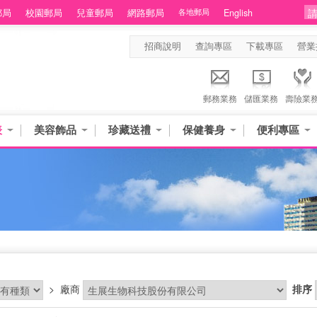
郵局
校園郵局
兒童郵局
網路郵局
各地郵局
English
招商說明
查詢專區
下載專區
營業
郵務業務
儲匯業務
壽險業
表
美容飾品
珍藏送禮
保健養身
便利專區
品
>
廠商
排序