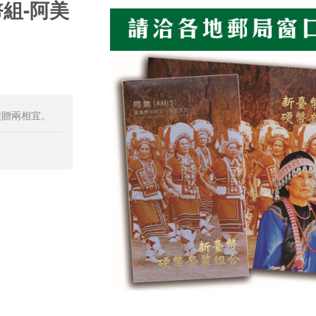
組-阿美
饋贈兩相宜。