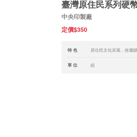
臺灣原住民系列硬幣
中央印製廠
定價$350
特 色
原住民文化采風，收藏
單 位
組