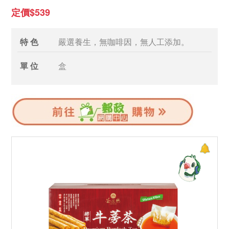
定價$539
特 色
嚴選養生，無咖啡因，無人工添加。
單 位
盒