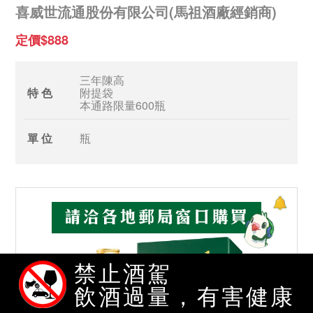
喜威世流通股份有限公司(馬祖酒廠經銷商)
定價$888
三年陳高
特 色
附提袋
本通路限量600瓶
單 位
瓶
禁止酒駕
飲酒過量，有害健康