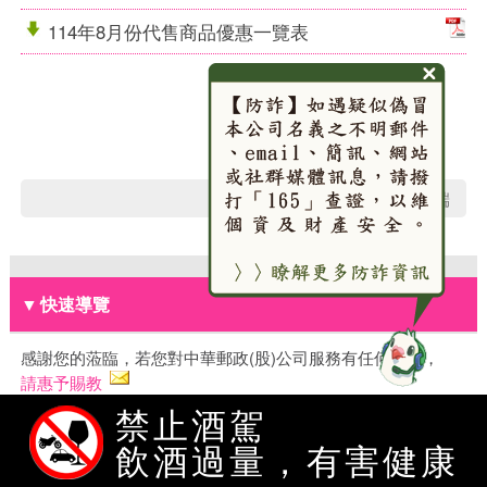
114年8月份代售商品優惠一覽表
回網頁頂端
▼
快速導覽
感謝您的蒞臨，若您對中華郵政(股)公司服務有任何建議，
請惠予賜教
禁止酒駕
地址
106409 臺北市大安區金山南路2段55號
飲酒過量，有害健康
電話
（02）2321-4311、2392-1310、2393-1261、2321-
3625