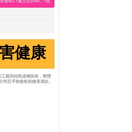
選NO.1威士忌50ml」1瓶
害健康
調和工藝與純熟過桶技術，整體
分明且平衡馥郁的緻香酒款。