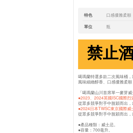
特色
口感優雅柔順
單位
瓶
禁止
噶瑪蘭特選多款二次風味桶，將
風味細緻醇香、口感優雅柔順
「噶瑪蘭山川首席單一麥芽威
●2023、2024英國ISC國際
從眾多競爭對手中脫穎而出，
●2024日本TWSC東京國際
從眾多競爭對手中脫穎而出，
●產品種類：威士忌。
●容量：700毫升。