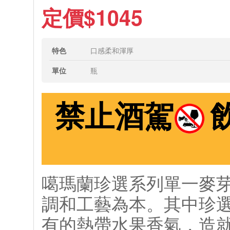
定價$1045
特色
口感柔和渾厚
單位
瓶
禁止酒駕
噶瑪蘭珍選系列單一麥
調和工藝為本。其中珍選
有的熱帶水果香氣，造